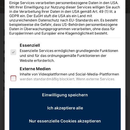
Einige Services verarbeiten personenbezogene Daten in den USA.
Mit Ihrer Einwilligung zur Nutzung dieser Services willigen Sie auch
in die Verarbeitung Ihrer Daten in den USA gemäß Art. 49 (1) lit. a
GDPR ein. Der EuGH stuft die USA als ein Land mit
unzureichendem Datenschutz nach EU-Standards ein. Es besteht
beispielsweise die Gefahr, dass US-Behörden personenbezogene
Daten in Überwachungsprogrammen verarbeiten, ohne dass für
Haben Sie Interesse an
Europäerinnen und Europäer eine Klagemöglichkeit besteht.
einem unserer Produkte
Es folgt eine Liste der Service-Gruppen, für die 
Essenziell
oder Fragen zu unserem
Essenzielle Services ermöglichen grundlegende Funktionen
und sind für das ordnungsgemäße Funktionieren der
Unternehmen?
Website erforderlich.
Externe Medien
Wir helfen Ihnen gerne persönlich weiter und
Inhalte von Videoplattformen und Social-Media-Plattformen
werden standardmäßig blockiert. Wenn externe Services
werden Ihre Anfrage so schnell wie möglich
akzeptiert werden, ist für den Zugriff auf diese Inhalte keine
bearbeiten.
manuelle Einwilligung mehr erforderlich.
Einwilligung speichern
Ich akzeptiere alle
Nur essenzielle Cookies akzeptieren